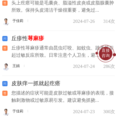
头上疙瘩可能是毛囊炎、脂溢性皮炎或皮脂腺囊肿
所致。保持头皮清洁干燥很重要，避免过...
2024-07-26
314次
于佳莉
丘疹性
荨麻疹
丘疹性荨麻疹通常由昆虫叮咬、如蚊虫、跳蚤等引
直接
起过敏反应所致。日常注意个人卫生，避...
咨询
2024-07-24
286次
王娟
皮肤痒一抓就起疙瘩
您描述的症状可能是皮肤过敏或荨麻疹的表现，接
触刺激物或过敏原易引发。建议避免抓挠...
2024-07-23
300次
于佳莉