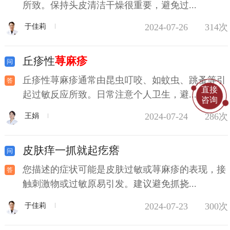
所致。保持头皮清洁干燥很重要，避免过...
2024-07-26
314次
于佳莉
丘疹性
荨麻疹
丘疹性荨麻疹通常由昆虫叮咬、如蚊虫、跳蚤等引
直接
起过敏反应所致。日常注意个人卫生，避...
咨询
2024-07-24
286次
王娟
皮肤痒一抓就起疙瘩
您描述的症状可能是皮肤过敏或荨麻疹的表现，接
触刺激物或过敏原易引发。建议避免抓挠...
2024-07-23
300次
于佳莉